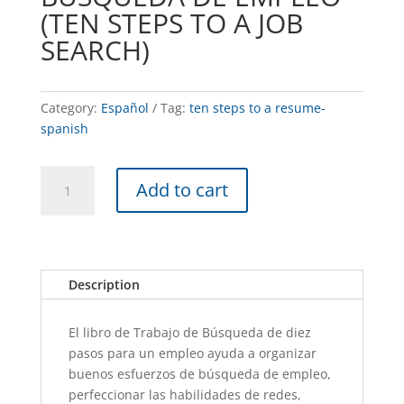
(TEN STEPS TO A JOB
SEARCH)
Category:
Español
Tag:
ten steps to a resume-
spanish
DIEZ
A
Add to cart
PASOS
l
DE
t
BUSQUEDA
e
DE
r
EMPLEO
n
Description
(TEN
a
STEPS
t
El libro de Trabajo de Búsqueda de diez
TO
i
pasos para un empleo ayuda a organizar
A
v
buenos esfuerzos de búsqueda de empleo,
JOB
e
perfeccionar las habilidades de redes,
SEARCH)