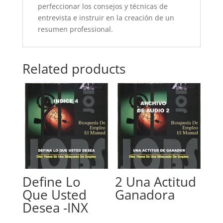
:
perfeccionar los consejos y técnicas de
quantity
entrevista e instruir en la creación de un
resumen professional.
Related products
Define Lo
2 Una Actitud
Que Usted
Ganadora
Desea -INX