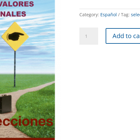
Category:
Español
Tag:
sele
Selecciones
Add to ca
Saludables-
Entendiendo
Valores
2
quantity