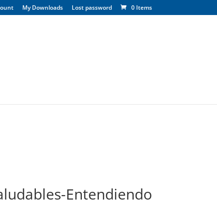
count
My Downloads
Lost password
0 Items
aludables-Entendiendo